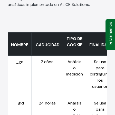
analíticas implementada en ALICE Solutions.
Te Llamamos
TIPO DE
NOMBRE
CADUCIDAD
COOKIE
FINALIDAD
_ga
2 años
Análisis
Se usa
o
para
medición
distinguir a
los
usuarios
_gid
24 horas
Análisis
Se usa
o
para