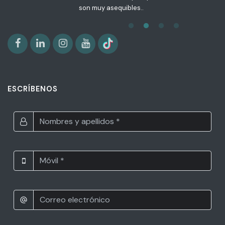
son muy asequibles..
ESCRÍBENOS
alternate_email