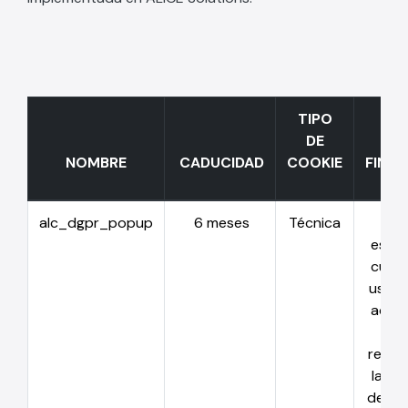
TIPO
DE
NOMBRE
CADUCIDAD
COOKIE
FINAL
alc_dgpr_popup
6 meses
Técnica
S
estab
cuand
usuar
acep
o
recha
la pol
de co