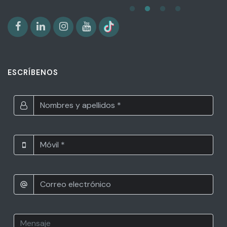
ESCRÍBENOS
alternate_email