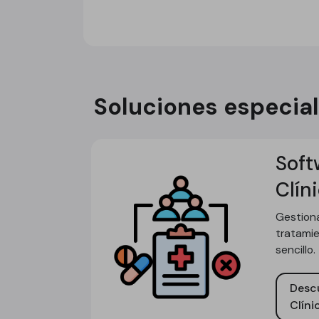
Soluciones especial
Soft
Clín
Gestion
tratami
sencillo.
Descu
Clíni