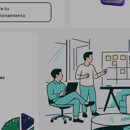
a tu
cionamiento
as