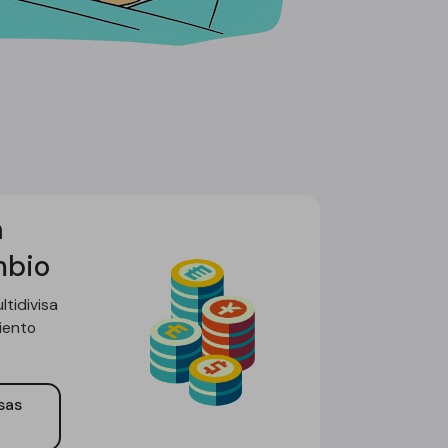
a
mbio
tidivisa
iento
sas