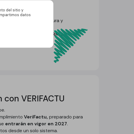
o del sitio y
compartimos datos
gía propia, robusta, segura y
estras soluciones
ERP, CRM
y
ón con VERIFACTU
be.
umplimiento
VeriFactu,
preparado para
que
entrarán en vigor en 2027
.
ntos desde un solo sistema.