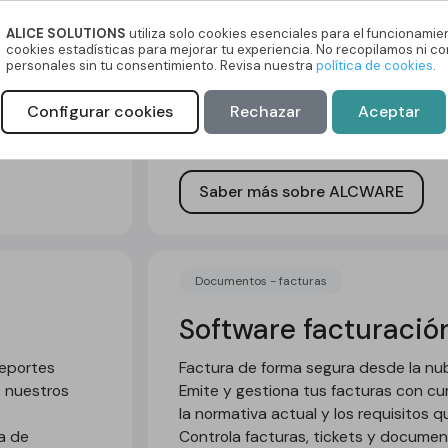
tes
ALCWARE
ALICE SOLUTIONS
utiliza solo cookies esenciales para el funcionamient
cookies estadísticas para mejorar tu experiencia. No recopilamos ni 
personales sin tu consentimiento. Revisa nuestra
política de cookies
.
ros, tareas
Construimos tu sistema sobre tecnolo
izar la
escalable.
Configurar cookies
Rechazar
Aceptar
are
ALCWARE
es la base que impulsa nu
plataformas cloud.
Saber más sobre ALCWARE
Documentos - facturas
Software facturaci
reportes
Factura de forma segura desde la nu
s nuestros
Emite y gestiona tus facturas con c
la normativa actual y los requisitos 
a de
Controla facturas, tickets y docume