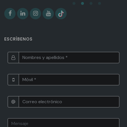
ESCRÍBENOS
alternate_email