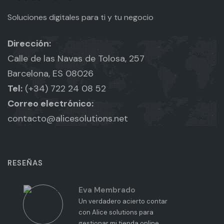
Soluciones digitales para ti y tu negocio
Dirección:
Calle de las Navas de Tolosa, 257
Barcelona, ES 08026
Tel:
(+34) 722 24 08 52
Correo electrónico:
contacto@alicesolutions.net
RESEÑAS
Eva Membrado
Un verdadero acierto contar
con Alice solutions para
s
gestionar mi tienda online.