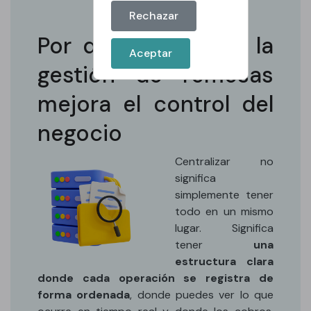
Rechazar
Por qué centralizar la
Aceptar
gestión de remesas
mejora el control del
negocio
Centralizar no
significa
simplemente tener
todo en un mismo
lugar. Significa
tener
una
estructura clara
donde cada operación se registra de
forma ordenada
, donde puedes ver lo que