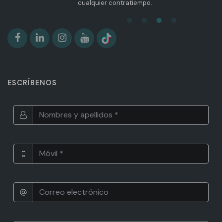
cualquier contratiempo.
ESCRÍBENOS
alternate_email