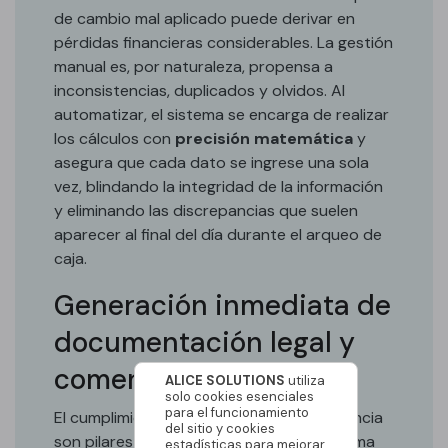
de cambio mal aplicado puede derivar en
pérdidas financieras considerables. La gestión
manual es, por naturaleza, propensa a
inconsistencias, duplicados y olvidos. Al
automatizar, el sistema se encarga de realizar
los cálculos con
precisión matemática
y
asegura que cada dato se ingrese una sola
vez, blindando la integridad de la información
y eliminando las discrepancias que suelen
aparecer al final del día durante el arqueo de
caja.
Generación inmediata de
documentación legal y
comercial:
ALICE SOLUTIONS
utiliza
solo cookies esenciales
para el funcionamiento
El cumplimiento normativo y la transparencia
del sitio y cookies
son pilares en este negocio. Con un sistema
estadísticas para mejorar