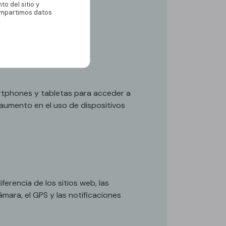
o del sitio y
compartimos datos
artphones y tabletas para acceder a
 aumento en el uso de dispositivos
erencia de los sitios web, las
mara, el GPS y las notificaciones