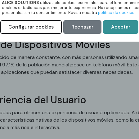
ALICE SOLUTIONS
utiliza solo cookies esenciales para el funcionamient
simplificado muchas tareas cotidianas.
cookies estadísticas para mejorar tu experiencia. No recopilamos ni 
personales sin tu consentimiento. Revisa nuestra
política de cookies
.
Configurar cookies
Rechazar
Aceptar
de Dispositivos Móviles
recido de manera constante, con más personas utilizando sm
el 97.1% de la población mundial posee un teléfono móvil. Este
aplicaciones que puedan satisfacer diversas necesidades.
riencia del Usuario
adas para ofrecer una experiencia de usuario optimizada. A dif
aracterísticas nativas de los dispositivos móviles, como la cá
cia más rica e interactiva.