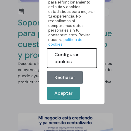
para el funcionamiento
del sitio y cookies
estadísticas para mejorar
Empresa
tu experiencia. No
Soporte informático
recopilamos ni
compartimos datos
personales sin tu
para pymes: errores que
consentimiento. Revisa
nuestra
política de
cuestan tiempo, dinero
cookies
.
y productividad
Configurar
cookies
Descubre los errores informáticos más comunes
en pymes y cómo un soporte técnico adecuado
puede ayudarte a reducir incidencias, ganar
Rechazar
productividad y mantener tu empresa operativa.
Aceptar