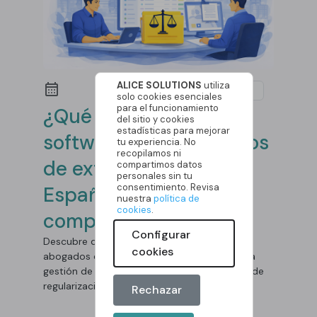
ALICE SOLUTIONS
utiliza
Software
solo cookies esenciales
para el funcionamiento
¿Qué debe tener un
del sitio y cookies
estadísticas para mejorar
software para abogados
tu experiencia. No
recopilamos ni
de extranjería en
compartimos datos
personales sin tu
consentimiento. Revisa
España? (Checklist
nuestra
política de
cookies
.
completo)
Configurar
Descubre qué debe tener un software para
cookies
abogados de extranjería en España. Mejora la
gestión de clientes, expedientes y procesos de
regularización.
Rechazar