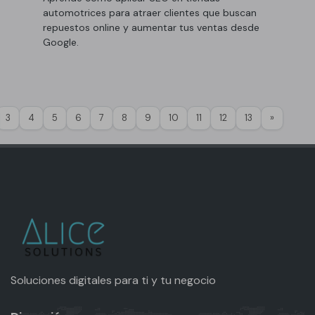
automotrices para atraer clientes que buscan
repuestos online y aumentar tus ventas desde
Google.
>
3
4
5
6
7
8
9
10
11
12
13
»
Soluciones digitales para ti y tu negocio