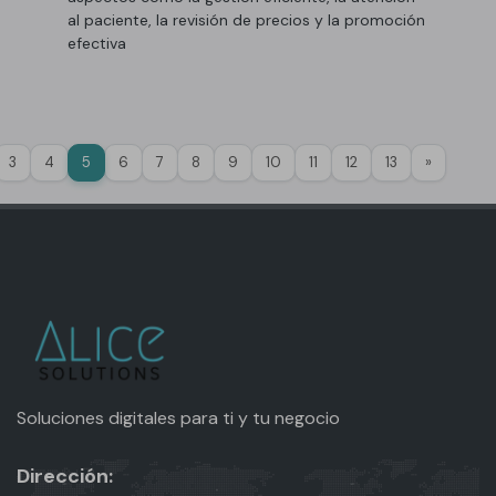
al paciente, la revisión de precios y la promoción
efectiva
>
3
4
5
6
7
8
9
10
11
12
13
»
Soluciones digitales para ti y tu negocio
Dirección: