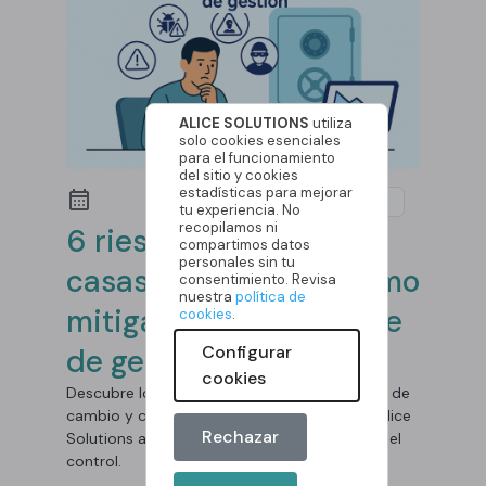
ALICE SOLUTIONS
utiliza
solo cookies esenciales
para el funcionamiento
del sitio y cookies
estadísticas para mejorar
Software
tu experiencia. No
recopilamos ni
6 riesgos comunes en
compartimos datos
personales sin tu
casas de cambio y cómo
consentimiento. Revisa
nuestra
política de
mitigarlos con software
cookies
.
Configurar
de gestión
cookies
Descubre los riesgos más comunes en casas de
cambio y cómo un software de gestión de Alice
Rechazar
Solutions ayuda a prevenir errores y mejorar el
control.